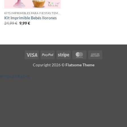
KITS IMPRIMIBLES PARA FIESTAS TEMÁTICAS
Kit Imprimible Bebés llorones
El
El
24,99
€
9,99
€
precio
precio
original
actual
era:
es:
24,99 €.
9,99 €.
Visa
PayPal
Stripe
MasterCard
Cash
On
Copyright 2026 ©
Flatsome Theme
Delivery
errepublika.org