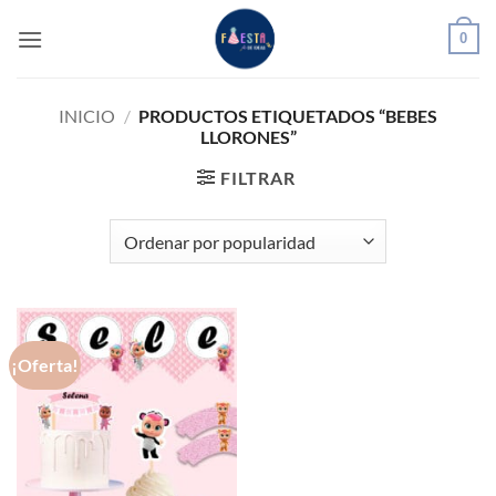
Saltar
0
al
contenido
INICIO
/
PRODUCTOS ETIQUETADOS “BEBES
LLORONES”
FILTRAR
¡Oferta!