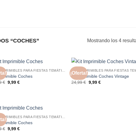
OS “COCHES”
Mostrando los 4 resul
KITS IMPRIMIBLES PARA FIESTAS TEMÁTICAS
ta!
¡Oferta!
Imprimible Coches
Kit Imprimible Coches Vintage
El
El
El
El
99
€
9,99
€
24,99
€
9,99
€
precio
precio
precio
precio
original
actual
original
actual
era:
es:
era:
es:
24,99 €.
9,99 €.
24,99 €.
9,99 €.
KITS IMPRIMIBLES PARA FIESTAS TEMÁTICAS
ta!
Imprimible Coches
El
El
99
€
9,99
€
precio
precio