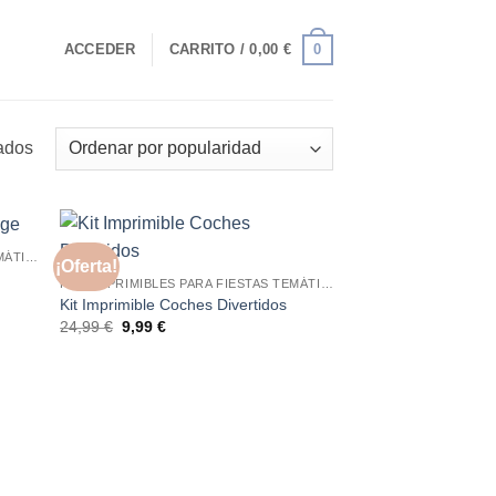
0
ACCEDER
CARRITO /
0,00
€
Ordenado
tados
por
popularidad
KITS IMPRIMIBLES PARA FIESTAS TEMÁTICAS
¡Oferta!
KITS IMPRIMIBLES PARA FIESTAS TEMÁTICAS
Kit Imprimible Coches Divertidos
El
El
24,99
€
9,99
€
precio
precio
original
actual
era:
es:
24,99 €.
9,99 €.