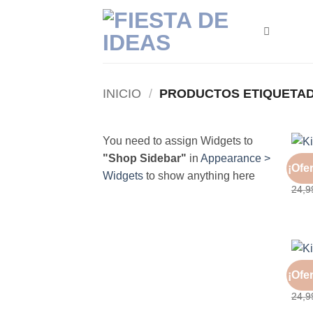
Saltar
al
contenido
INICIO
/
PRODUCTOS ETIQUETAD
You need to assign Widgets to
"Shop Sidebar"
in
Appearance >
¡Ofer
Kit 
Widgets
to show anything here
24,
¡Ofer
Kit 
24,