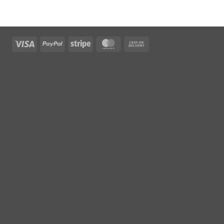
Visa
PayPal
Stripe
MasterCard
Cash
On
Delivery