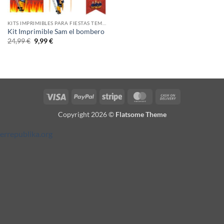
KITS IMPRIMIBLES PARA FIESTAS TEMÁTICAS
Kit Imprimible Sam el bombero
El
El
24,99
€
9,99
€
precio
precio
original
actual
era:
es:
24,99 €.
9,99 €.
Visa
PayPal
Stripe
MasterCard
Cash
On
Copyright 2026 ©
Flatsome Theme
Delivery
errepublika.org