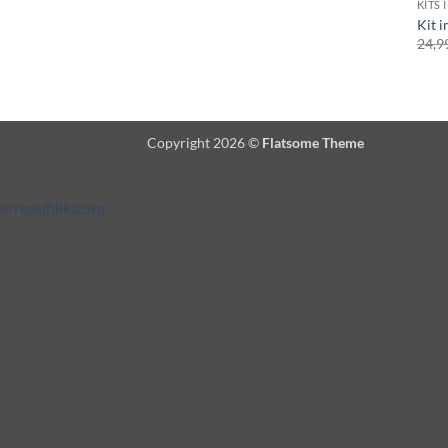
KITS 
Kit i
24,9
Copyright 2026 ©
Flatsome Theme
errepublika.org