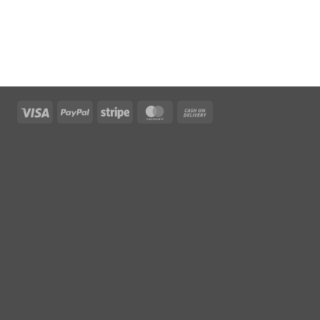
Visa
PayPal
Stripe
MasterCard
Cash
On
Delivery