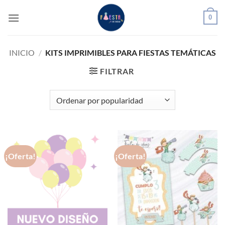
Saltar
0
al
contenido
INICIO
/
KITS IMPRIMIBLES PARA FIESTAS TEMÁTICAS
FILTRAR
¡Oferta!
¡Oferta!