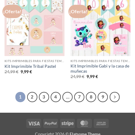
hasta
64,90 €
¡Oferta!
¡Oferta!
KITS IMPRIMIBLES PARA FIESTAS TEMÁTICAS
KITS IMPRIMIBLES PARA FIESTAS TEMÁTICAS
Kit Imprimible Gabi y la casa de
Kit Imprimible Tribal Pastel
muñecas
El
El
24,99
€
9,99
€
precio
precio
El
El
24,99
€
9,99
€
original
actual
precio
precio
era:
es:
original
actual
24,99 €.
9,99 €.
era:
es:
24,99 €.
9,99 €.
1
2
3
4
…
7
8
9
Visa
PayPal
Stripe
MasterCard
Cash
On
Copyright 2026 ©
Flatsome Theme