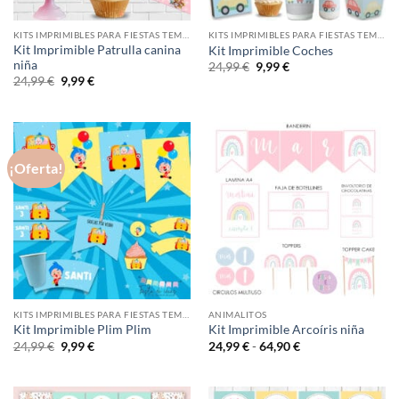
KITS IMPRIMIBLES PARA FIESTAS TEMÁTICAS
KITS IMPRIMIBLES PARA FIESTAS TEMÁTICAS
Kit Imprimible Patrulla canina
Kit Imprimible Coches
niña
El
El
24,99
€
9,99
€
precio
precio
El
El
24,99
€
9,99
€
original
actual
precio
precio
era:
es:
original
actual
24,99 €.
9,99 €.
era:
es:
24,99 €.
9,99 €.
¡Oferta!
KITS IMPRIMIBLES PARA FIESTAS TEMÁTICAS
ANIMALITOS
Kit Imprimible Plim Plim
Kit Imprimible Arcoíris niña
El
El
Rango
24,99
€
9,99
€
24,99
€
-
64,90
€
precio
precio
de
original
actual
precios:
era:
es:
desde
24,99 €.
9,99 €.
24,99 €