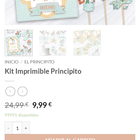
INICIO
/
EL PRINCIPITO
Kit Imprimible Principito
El
El
24,99
9,99
€
€
precio
precio
99991 disponibles
original
actual
Kit Imprimible Principito cantidad
era:
es:
24,99 €.
9,99 €.