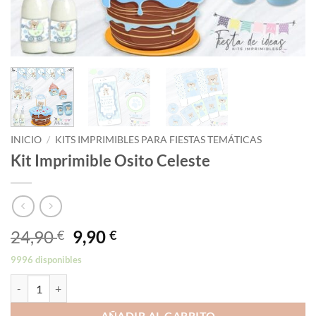
INICIO
/
KITS IMPRIMIBLES PARA FIESTAS TEMÁTICAS
Kit Imprimible Osito Celeste
El
El
24,90
9,90
€
€
precio
precio
9996 disponibles
original
actual
Kit Imprimible Osito Celeste cantidad
era:
es:
24,90 €.
9,90 €.