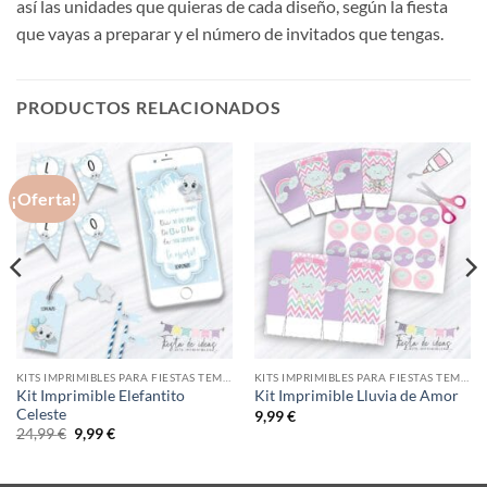
así las unidades que quieras de cada diseño, según la fiesta
que vayas a preparar y el número de invitados que tengas.
PRODUCTOS RELACIONADOS
¡Oferta!
KITS IMPRIMIBLES PARA FIESTAS TEMÁTICAS
KITS IMPRIMIBLES PARA FIESTAS TEMÁTICAS
Kit Imprimible Elefantito
Kit Imprimible Lluvia de Amor
Celeste
9,99
€
El
El
24,99
€
9,99
€
precio
precio
original
actual
era:
es: