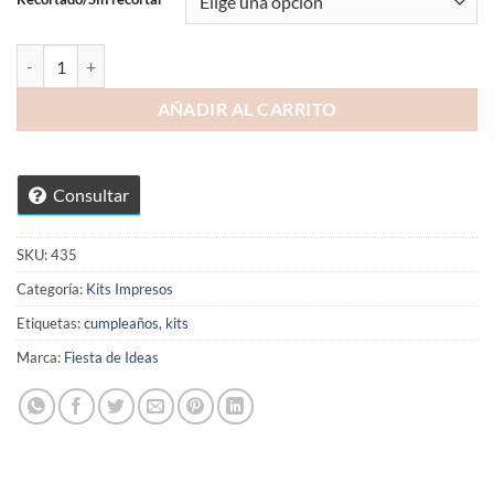
hasta
84,99 €
Kit Nubes y Arcoiris cantidad
AÑADIR AL CARRITO
Consultar
SKU:
435
Categoría:
Kits Impresos
Etiquetas:
cumpleaños
,
kits
Marca:
Fiesta de Ideas