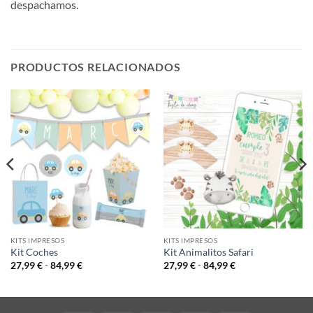
despachamos.
PRODUCTOS RELACIONADOS
KITS IMPRESOS
KITS IMPRESOS
Kit Coches
Kit Animalitos Safari
Rango
Rango
27,99
€
-
84,99
€
27,99
€
-
84,99
€
de
de
precios:
precios:
desde
desde
27,99 €
27,99 €
hasta
hasta