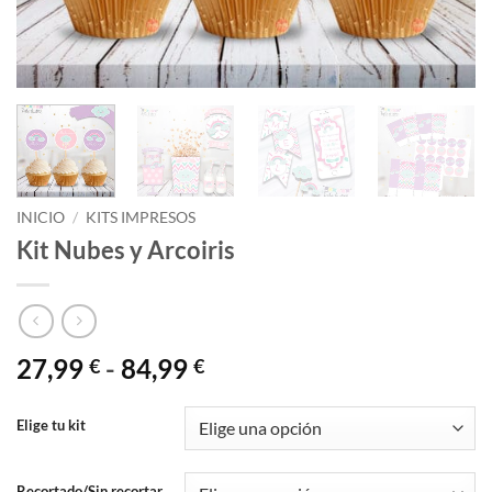
INICIO
/
KITS IMPRESOS
Kit Nubes y Arcoiris
Rango
27,99
-
84,99
€
€
de
precios:
Elige tu kit
desde
27,99 €
Recortado/Sin recortar