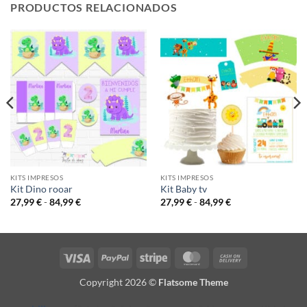
PRODUCTOS RELACIONADOS
KITS IMPRESOS
KITS IMPRESOS
Kit Dino rooar
Kit Baby tv
Rango
Rango
27,99
€
-
84,99
€
27,99
€
-
84,99
€
de
de
precios:
precios:
desde
desde
27,99 €
27,99 €
hasta
hasta
84,99 €
84,99 €
Visa
PayPal
Stripe
MasterCard
Cash
On
Copyright 2026 ©
Flatsome Theme
Delivery