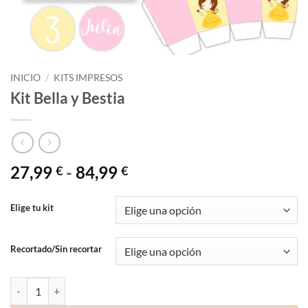
INICIO
/
KITS IMPRESOS
Kit Bella y Bestia
Rango
27,99
-
84,99
€
€
de
precios:
Elige tu kit
desde
27,99 €
Recortado/Sin recortar
hasta
84,99 €
Kit Bella y Bestia cantidad