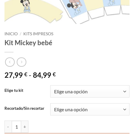
INICIO
/
KITS IMPRESOS
Kit Mickey bebé
Rango
27,99
-
84,99
€
€
de
precios:
Elige tu kit
desde
27,99 €
Recortado/Sin recortar
hasta
84,99 €
Kit Mickey bebé cantidad