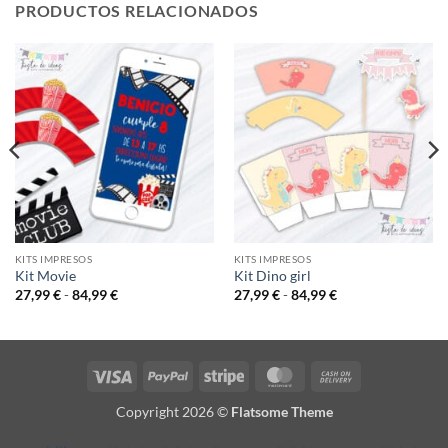
PRODUCTOS RELACIONADOS
KITS IMPRESOS
KITS IMPRESOS
Kit Movie
Kit Dino girl
Rango
Rango
27,99
€
-
84,99
€
27,99
€
-
84,99
€
de
de
precios:
precios:
desde
desde
27,99 €
27,99 €
hasta
hasta
84,99 €
84,99 €
Visa
PayPal
Stripe
MasterCard
Cash
On
Copyright 2026 ©
Flatsome Theme
Delivery